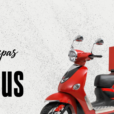
epas
ous