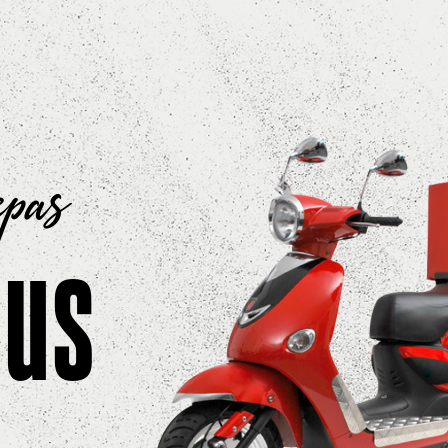
epas
ous