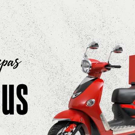
epas
ous