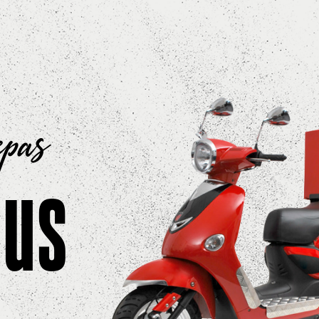
epas
ous