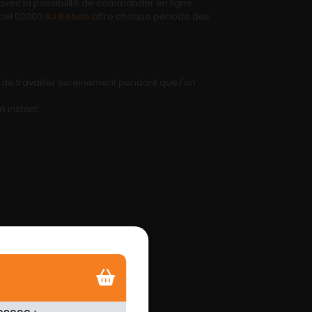
et avec la possibilité de commander en ligne.
rcel 02000
AJ Kebab
offre chaque période des
t de travailler sereinement pendant que l'on
n instant.