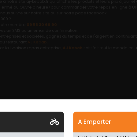
à notre site aj-kebab.fr qui affiche les produits et leurs prix à jour 
rt, Fermé ou Ouvre à heure) pour commander votre repas en ligne à U
nous suivre sur notre site ou sur notre page facebook.
2000 ?
 notre numéro
09 55 30 69 90
.
vez un SMS ou un email de confirmation.
 entreprises et sociétés, gagnez du temps et de l'argent en continuan
e du restaurant
AJ Kebab
.
r la livraison repas entreprise,
AJ Kebab
satisfait tout le monde en u
A Emporter