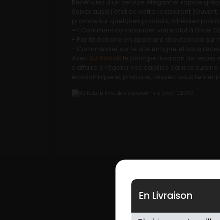
Bénéficiez d'un service élégant et rapide grâce 
Mobile
Suiver aussi l'état de notre restaurant (Ouve
promos sur quelques produits, n'hésitez pas à 
=> Comment commander votre plat à Urcel 0
Programme De Fidélité
- Par téléphone en appelant directement sur
- Commander sur le site en ligne et vous rece
Avis
Avec
AJ Kebab
le principe livraison de repas
s'affaire à régaler vos papilles dans la cuisin
Mon Compte
économique et pratique, laissez-vous tenter pa
Notre Restaurant
Zones de Livraison
En Livraison