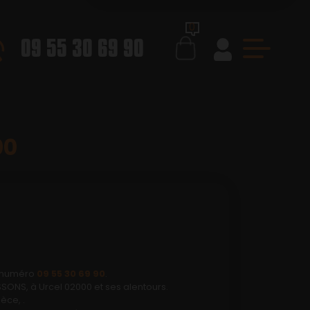
0
09 55 30 69 90
00
e numéro
09 55 30 69 90
.
ONS, à Urcel 02000 et ses alentours.
èce, .