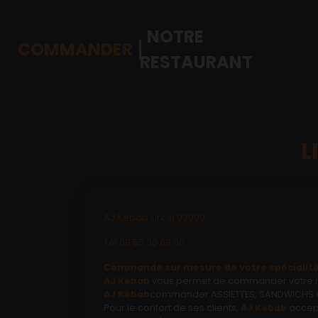
NOTRE
COMMANDER
RESTAURANT
L
Accueil
Allergènes
Charte Qualité
AJ Kebab Urcel 02000
C.G.V
Tél:09 55 30 69 90
Commande sur mesure de votre spécialité 
Contact
AJ Kebab
vous permet de commander votre rep
AJ Kebab
commander:ASSIETTES, SANDWICHS CHA
Mentions Légales
Pour le confort de ses clients,
AJ Kebab
accept