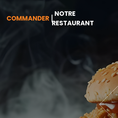
NOTRE
COMMANDER
RESTAURANT
Accueil
Allergènes
Charte Qualité
C.G.V
Contact
Mentions Légales