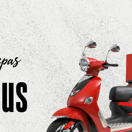
epas
ous