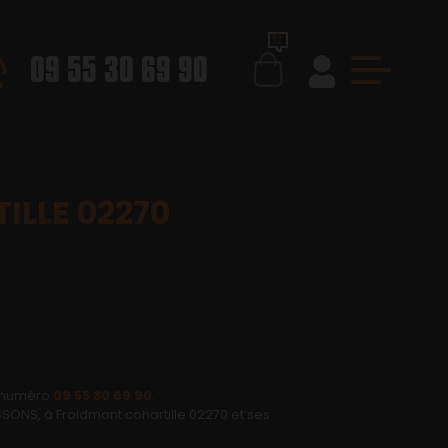
0
09 55 30 69 90
ILLE 02270
e numéro
09 55 30 69 90
.
ONS, à Froidmont cohartille 02270 et ses