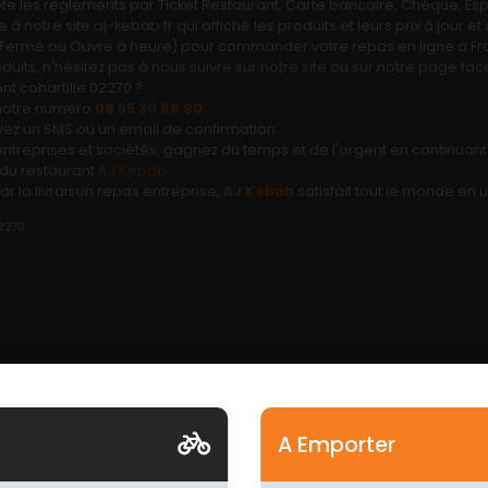
e les règlements par Ticket Restaurant, Carte bancaire, Chèque, Esp
à notre site aj-kebab.fr qui affiche les produits et leurs prix à jour 
rt, Fermé ou Ouvre à heure) pour commander votre repas en ligne à Fr
ts, n'hésitez pas à nous suivre sur notre site ou sur notre page fa
 cohartille 02270 ?
 notre numéro
09 55 30 69 90
.
vez un SMS ou un email de confirmation.
 entreprises et sociétés, gagnez du temps et de l'argent en continuan
e du restaurant
AJ Kebab
.
r la livraison repas entreprise,
AJ Kebab
satisfait tout le monde en u
A Emporter