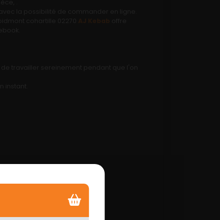
èce, .
et avec la possibilité de commander en ligne.
oidmont cohartille 02270
AJ Kebab
offre
cebook.
t de travailler sereinement pendant que l'on
n instant.