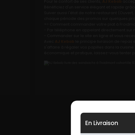
Pour le confort de ses clients,
AJ Kebab
accept
Mobile
Bénéficiez d'un service élégant et rapide grâce 
Suiver aussi l'état de notre restaurant (Ouve
chaque période des promos sur quelques produi
Programme De Fidélité
=> Comment commander votre plat à Froidmont
- Par téléphone en appelant directement sur
Avis
- Commander sur le site en ligne et vous rece
Avec
AJ Kebab
le principe livraison de repas
Mon Compte
s'affaire à régaler vos papilles dans la cuisin
économique et pratique, laissez-vous tenter pa
Notre Restaurant
Zones de Livraison
En Livraison