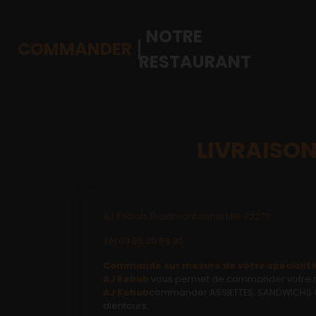
NOTRE
COMMANDER
RESTAURANT
LIVRAISON
Accueil
Allergènes
Charte Qualité
AJ Kebab Froidmont cohartille 02270
C.G.V
Tél:09 55 30 69 90
Commande sur mesure de votre spécialité 
Contact
AJ Kebab
vous permet de commander votre rep
AJ Kebab
commander:ASSIETTES, SANDWICHS CHA
Mentions Légales
alentours.