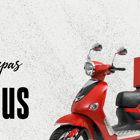
epas
ous