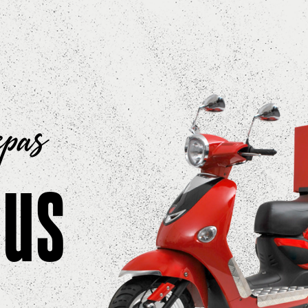
epas
ous