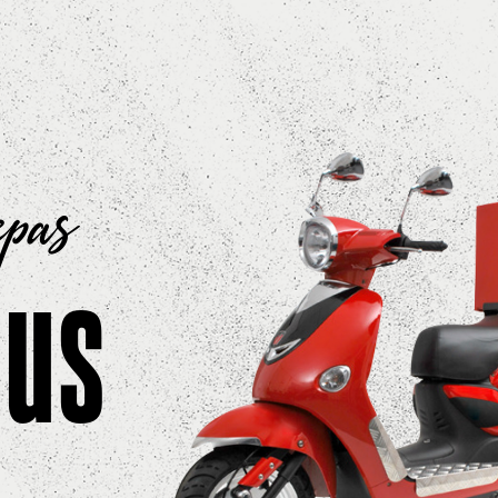
epas
ous